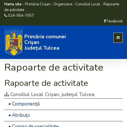
Harta site
-
Primăria Crişan
-
Organizare
-
Consiliul Local
-
Rapoarte
de activitate
024-054-7057
Facebook
Primăria comunei
Crişan
Județul Tulcea
Rapoarte de activitate
Rapoarte de activitate
Consiliul Local Crișan, judeţul Tulcea
• Componenţă
• Atribuţii
• Comisii de specialitate