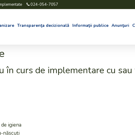
implementate
024-054-7057
anizare
Transparenţa decizională
Informaţii publice
Anunţuri
C
e
u în curs de implementare cu sau 
 de igiena
u-născuți