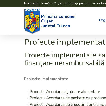
Harta site
-
Primăria Crişan
-
Informaţii publice
-
Proiecte 
Primăria comunei
Org
Crişan
Județul Tulcea
Proiecte implementat
Proiecte implementate sa
finanţare nerambursabilă
Proiecte implementate
-
Proiect - Acordarea ajutoare alimentare
-
Proiect - Acordarea de pachete cu produse
-
Proiect - Acordarea de trusouri pentru no