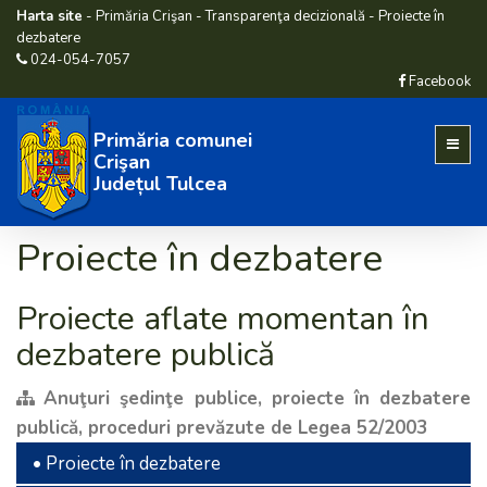
Harta site
-
Primăria Crişan
-
Transparenţa decizională
-
Proiecte în
dezbatere
024-054-7057
Facebook
Primăria comunei
Crişan
Județul Tulcea
Proiecte în dezbatere
Proiecte aflate momentan în
dezbatere publică
Anuţuri şedinţe publice, proiecte în dezbatere
publică, proceduri prevăzute de Legea 52/2003
• Proiecte în dezbatere