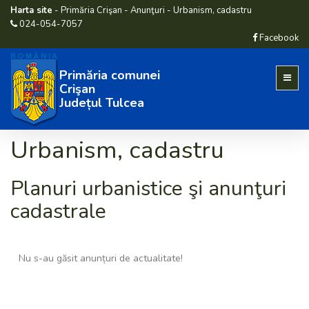
Harta site
-
Primăria Crişan
-
Anunţuri
-
Urbanism, cadastru
024-054-7057
Facebook
Primăria comunei
Crişan
Județul Tulcea
Urbanism, cadastru
Planuri urbanistice şi anunţuri
cadastrale