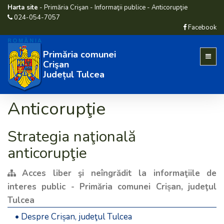
Harta site
-
Primăria Crişan
-
Informaţii publice
-
Anticorupţie
024-054-7057
Facebook
Primăria comunei
Crişan
Județul Tulcea
Anticorupţie
Strategia naţională
anticorupţie
Acces liber şi neîngrădit la informaţiile de
interes public - Primăria comunei Crișan, judeţul
Tulcea
• Despre Crișan, judeţul Tulcea