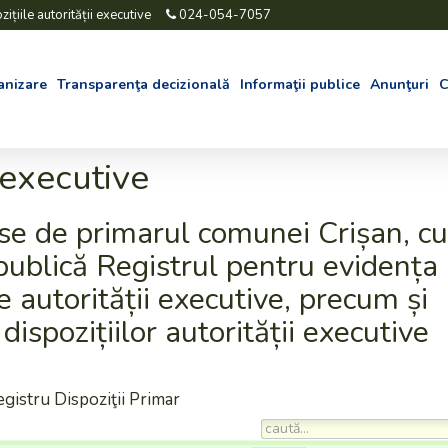
ițiile autorității executive
024-054-7057
anizare
Transparenţa decizională
Informaţii publice
Anunţuri
C
i executive
se de primarul comunei Crișan, cu
 publică Registrul pentru evidența
le autorității executive, precum și
ispozițiilor autorității executive