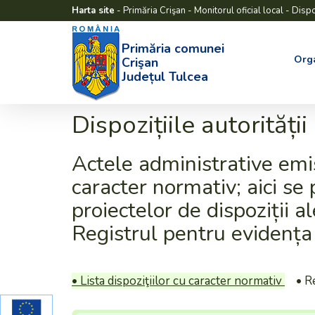
Harta site
-
Primăria Crişan
-
Monitorul oficial local
-
Dispoz
Primăria comunei
Org
Crişan
Județul Tulcea
Dispozițiile autorități
Actele administrative emi
caracter normativ; aici se
proiectelor de dispoziții a
Registrul pentru evidența d