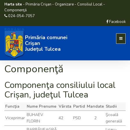
Harta site
-
Primăria Crişan
-
Organizare
-
Consiliul Local
-
Componenţă
024-054-7057
Facebook
Primăria comunei
Crişan
Județul Tulcea
Componenţă
Componenţa consiliului local
Crișan, judeţul Tulcea