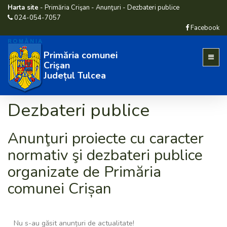
Harta site
-
Primăria Crişan
-
Anunţuri
-
Dezbateri publice
024-054-7057
Facebook
Primăria comunei
Crişan
Județul Tulcea
Dezbateri publice
Anunţuri proiecte cu caracter
normativ şi dezbateri publice
organizate de Primăria
comunei Crișan