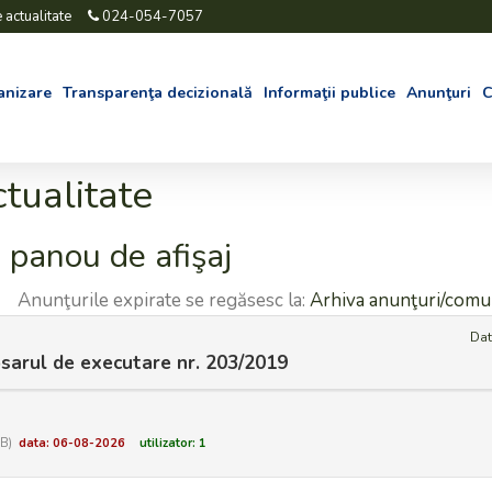
 actualitate
024-054-7057
anizare
Transparenţa decizională
Informaţii publice
Anunţuri
C
tualitate
 panou de afişaj