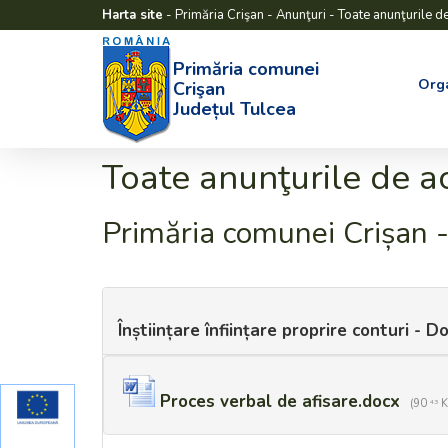
Harta site
-
Primăria Crişan
-
Anunţuri
-
Toate anunţurile de
Primăria comunei
Org
Crişan
Județul Tulcea
Toate anunţurile de ac
Primăria comunei Crișan -