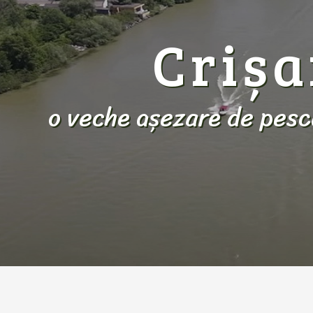
Criș
o veche așezare de pesc