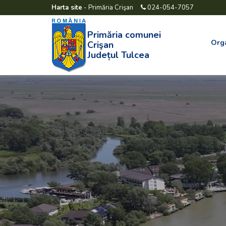
Harta site
-
Primăria Crişan
024-054-7057
Primăria comunei
Org
Crişan
Județul Tulcea