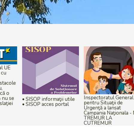
Plăteşte online impoz
şi taxe locale!
Inspectoratul General
 utile
pentru Situaţii de
rtal
Urgenţă a lansat
Campania Naţionala - NU
TREMUR LA
CUTREMUR