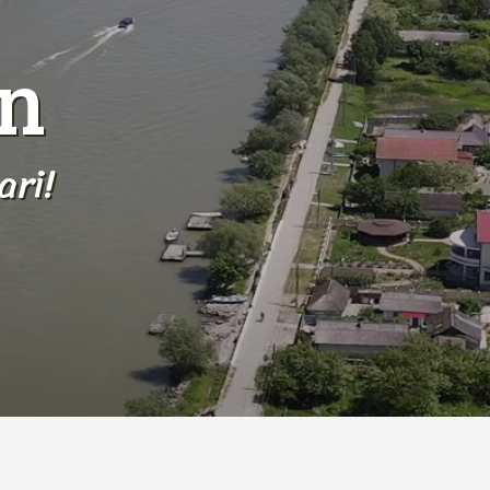
an
ari!