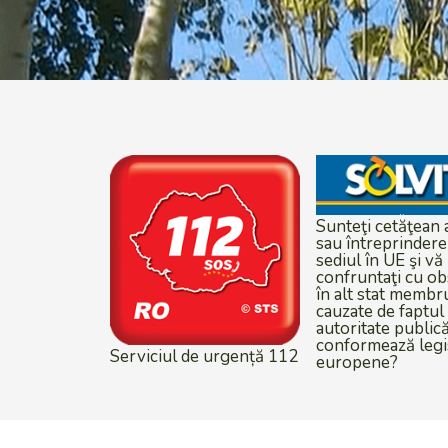
Sunteţi cetăţean al UE
sau întreprindere cu
sediul în UE şi vă
confruntaţi cu obstacole
în alt stat membru,
cauzate de faptul că o
autoritate publică nu se
• SISOP informaţii
conformează legislaţiei
• SISOP acces po
europene?