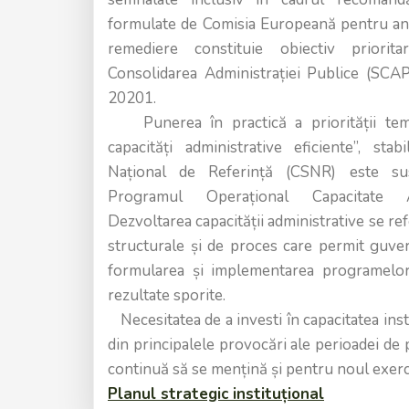
formulate de Comisia Europeană pentru ani
remediere constituie obiectiv priorit
Consolidarea Administrației Publice (SCA
20201.
Punerea în practică a priorității tema
capacități administrative eficiente”, stab
Național de Referință (CSNR) este su
Programul Operațional Capacitate A
Dezvoltarea capacității administrative se re
structurale și de proces care permit guve
formularea și implementarea programelor
rezultate sporite.
Necesitatea de a investi în capacitatea inst
din principalele provocări ale perioadei d
continuă să se mențină și pentru noul exerc
Planul strategic instituțional