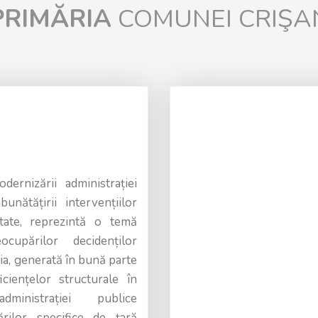
PRIMĂRIA
COMUNEI CRIŞA
nizării administrației
unătățirii intervențiilor
etate, reprezintă o temă
cupărilor decidenților
ia, generată în bună parte
iciențelor structurale în
dministrației publice
rilor specifice de țară