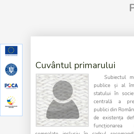
Cuvântul primarului
Subiectul moder
publice și al îmb
statului în soci
centrală a preo
publici din Român
de existența def
funcționarea a
semnalate inclusiv în cadrul recomandă