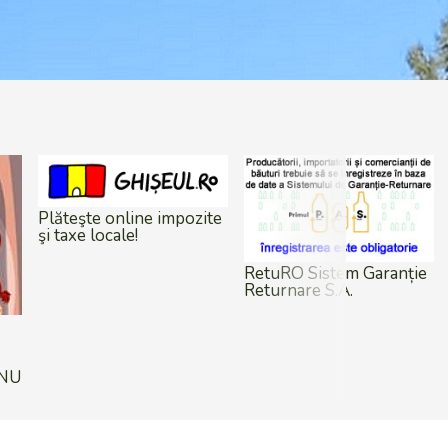
ite
RetuRO Sistem Garanție
Cauți un loc de muncă în
Returnare S.A.
străinătate? Informează–
te! - o campanie Inspecţia
Muncii