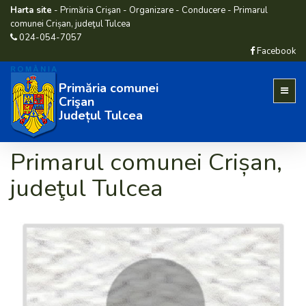
Harta site
-
Primăria Crişan
-
Organizare
-
Conducere
-
Primarul
comunei Crișan, judeţul Tulcea
024-054-7057
Facebook
Primăria comunei
Crişan
Județul Tulcea
Primarul comunei Crișan,
judeţul Tulcea